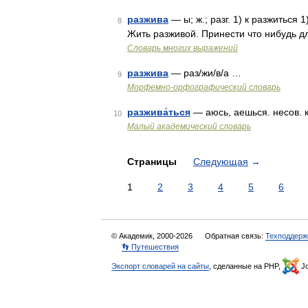
разжива
— ы; ж.; разг. 1) к разжиться 
8
Жить разживой. Принести что нибудь дл
Словарь многих выражений
разжива
— раз/жи/в/а …
9
Морфемно-орфографический словарь
разжива́ться
— аюсь, аешься. несов. 
10
Малый академический словарь
Страницы
Следующая
→
1
2
3
4
5
6
© Академик, 2000-2026
Обратная связь:
Техподдерж
👣 Путешествия
Экспорт словарей на сайты
, сделанные на PHP,
Jo