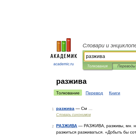
Словари и энциклоп
academic.ru
Толкования
Переводы
разжива
Толкование
Перевод
Книги
разжива
— См …
1
Словарь синонимов
РАЗЖИВА
— РАЗЖИВА, разживы, мн. нет,
2
разжиться разживаться. «Добыть бы сот