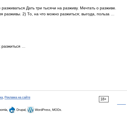
1) разживаться Дать три тысячи на разживу. Мечтать о разживе.
я разживы. 2) То, на что можно разжиться; выгода, польза …
к разжиться …
ка
,
Реклама на сайте
18+
omla,
Drupal,
WordPress, MODx.