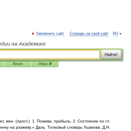
Запомнить сайт
Словарь на свой сайт
RU
едии на Академике
Найти!
Книги
Игры ⚽
 жен. (прост.). 1. Пожива, прибыль. 2. Состояние по гл.
енку на разживу.» Даль. Толковый словарь Ушакова. Д.Н.