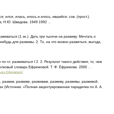
ился, илась, илось и илось; ившийся; сов. (прост.).
в, Н.Ю. Шведова. 1949 1992 …
азживаться (1 зн.). Дать три тысячи на разживу. Мечтать о
нибудь для разживы. 2. То, на что можно разжиться; выгода,
 по гл. разживаться I 2. 2. Результат такого действия; то, чем
Толковый словарь Ефремовой. Т. Ф. Ефремова. 2000 …
зыка Ефремовой
 разжив, разживе, разживам, разживу, разживы, разживой,
ах (Источник: «Полная акцентуированная парадигма по А. А.