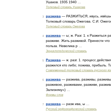
Ушаков. 1935 1940 …
Толковый словарь Ушакова
разжива
— РАЗЖИТЬСЯ, ивусь, ивёшься; 
3
Толковый словарь Ожегова. С.И. Ожего
Толковый словарь Ожегова
разжива
— ы; ж. Разг. 1. к Разжиться р
4
разживе. Жить разживой. Принести что 
польза. Невелика р …
Энциклопедический словарь
Разжива
— ж. разг. 1. процесс действия
5
разжился кто либо; пожива, прибыль. 
Современный толковый словарь русского я
разжива
— разжива, разживы, разживы,
6
разживою, разживами, разживе, разжив
Зализняку») …
Формы слов
разжива
— разж ива, ы …
7
Русский орфографический словарь